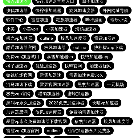
快连加速器
快连加速器官网入口
原子加速器
快鸭加速器
快柠檬加速器
旋风加速度器
外网网址导航
软件中心
雷霆加速
狂飙加速器
哔咔漫画
瑞乐小说
小美
小美vpn
小美加速器
海鸥加速器
极光vp加速器
outline
旋风加速度器
雷霆加器速
酷通加速器官网
极风加速器
outline
快柠檬app下载
免费vqn加速试用
暴雪加速器vp
快鸭加速器app
橘子加速器
优途加速器
快鸭官网
加速器旋风
赔钱机场官网
雷霆加器速
雷霆加速免费永久
河马加速下载
雷轰官网加速器
黑豹加速器
一元机场
极光vqn官网
猎豹加速器
蜜蜂加速器
黑洞vp永久加速器
2023免费加速神器
快喵vp加速器
加速器黑洞
旋风加速度器
免费的雷霆加速器
暴雪vp永久免费加速器下载官网
猎豹加速器
旋风加速度器
雷霆vqn加速官网
outline
油管加速器永久免费版