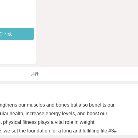
PC下载
排行
trengthens our muscles and bones but also benefits our
ular health, increase energy levels, and boost our
hysical fitness plays a vital role in weight
e set the foundation for a long and fulfilling life.#3#