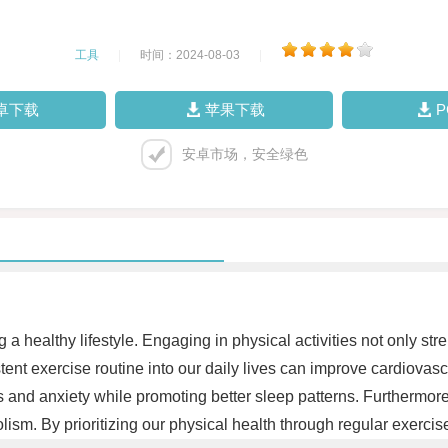
工具
|
时间：2024-08-03
|
卓下载
苹果下载
安卓市场，安全绿色
g a healthy lifestyle. Engaging in physical activities not only s
ent exercise routine into our daily lives can improve cardiovasc
nd anxiety while promoting better sleep patterns. Furthermore, p
. By prioritizing our physical health through regular exercise, w