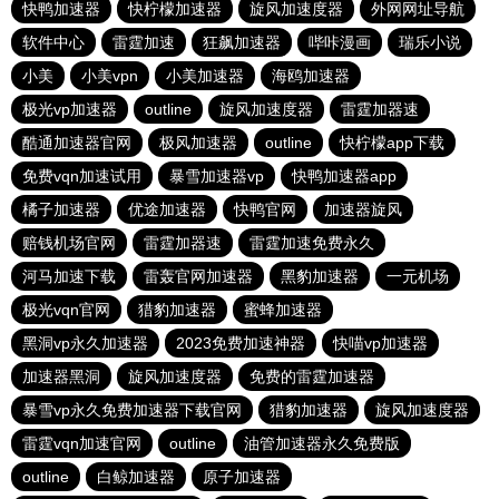
快鸭加速器
快柠檬加速器
旋风加速度器
外网网址导航
软件中心
雷霆加速
狂飙加速器
哔咔漫画
瑞乐小说
小美
小美vpn
小美加速器
海鸥加速器
极光vp加速器
outline
旋风加速度器
雷霆加器速
酷通加速器官网
极风加速器
outline
快柠檬app下载
免费vqn加速试用
暴雪加速器vp
快鸭加速器app
橘子加速器
优途加速器
快鸭官网
加速器旋风
赔钱机场官网
雷霆加器速
雷霆加速免费永久
河马加速下载
雷轰官网加速器
黑豹加速器
一元机场
极光vqn官网
猎豹加速器
蜜蜂加速器
黑洞vp永久加速器
2023免费加速神器
快喵vp加速器
加速器黑洞
旋风加速度器
免费的雷霆加速器
暴雪vp永久免费加速器下载官网
猎豹加速器
旋风加速度器
雷霆vqn加速官网
outline
油管加速器永久免费版
outline
白鲸加速器
原子加速器